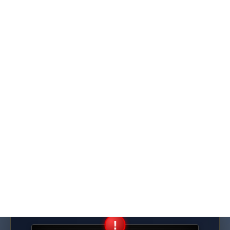
同じ道に迷いながらも克服した
「経験者講師陣」が徹底伴走
宅浪、仮面浪人という険しい道を実際に
乗り越えたコーチ陣が、あなたの痛みに
寄り添います。境遇を深く理解してくれ
る最適な講師が、合格のその日まで徹底
的に伴走します。