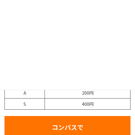
このパターンが最も多いです。iPadやノートを使って
図を描き文章でポイントについて解説します。
報酬システム
解説の質、取り組んでいただいた問題数によりランク分けが行われ
ます。昇級すると報酬がアップしていきます！
ランク
1問あたりの報酬
B
150円
A
200円
S
400円
コンパスで