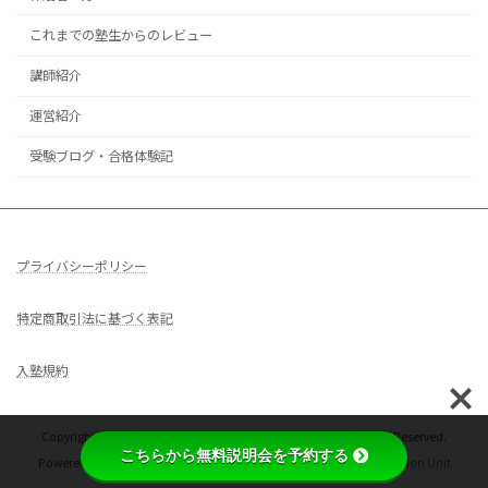
これまでの塾生からのレビュー
講師紹介
運営紹介
受験ブログ・合格体験記
プライバシーポリシー
特定商取引法に基づく表記
入塾規約
Copyright © コンパス｜宅浪仮面浪人専門オンライン塾 All Rights Reserved.
こちらから無料説明会を予約する
Powered by
WordPress
with
Lightning Theme
&
VK All in One Expansion Unit