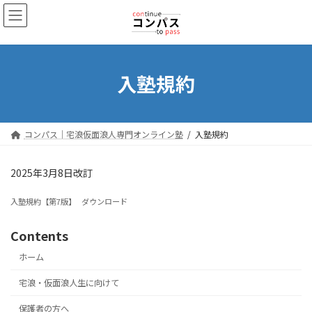
コ
ナ
ン
ビ
テ
ゲ
ン
ー
ツ
シ
入塾規約
へ
ョ
ス
ン
キ
に
ッ
移
コンパス｜宅浪仮面浪人専門オンライン塾
入塾規約
プ
動
2025年3月8日改訂
入塾規約【第7版】
ダウンロード
Contents
ホーム
宅浪・仮面浪人生に向けて
保護者の方へ