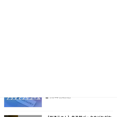
2026年7月20日
【合格体験記】仮面浪人から大阪大学 医
Uncategorized
学部保健学科に合格！
2026年7月20日
4月に不安が爆発する人へ。うまくいく
Uncategorized
宅浪生が必ず考えていること。
2026年3月8日
E判定から阪大に逆転合格した私が実践
Uncategorized
した最強の暗記法教えます
2024年12月28日