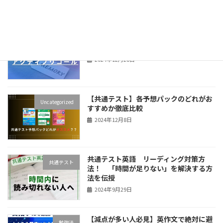
E判定から阪大に逆転合格した私が実践
Uncategorized
した最強の暗記法教えます
2024年12月28日
【共通テスト】各予想パックのどれがお
Uncategorized
すすめか徹底比較
2024年12月8日
共通テスト英語 リーディング対策方
共通テスト
法！ 「時間が足りない」を解決する方
法を伝授
2024年9月29日
【減点が多い人必見】英作文で絶対に避
勉強法