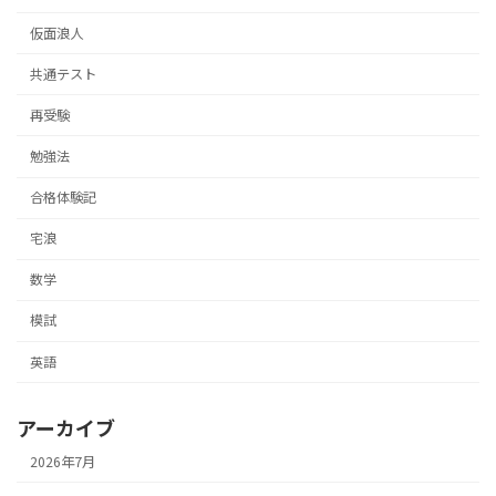
仮面浪人
共通テスト
再受験
勉強法
合格体験記
宅浪
数学
模試
英語
アーカイブ
2026年7月