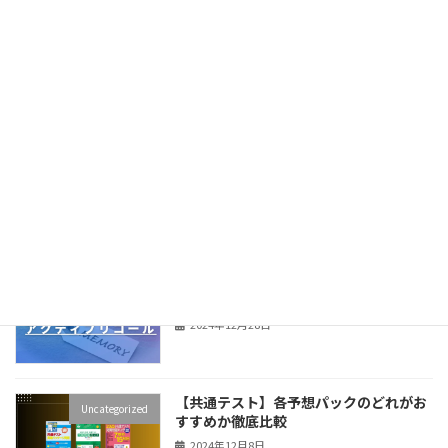
【合格体験記】仮面浪人から大阪大学 医
Uncategorized
学部保健学科に合格！
2026年7月20日
4月に不安が爆発する人へ。うまくいく
Uncategorized
宅浪生が必ず考えていること。
2026年3月8日
E判定から阪大に逆転合格した私が実践
Uncategorized
した最強の暗記法教えます
2024年12月28日
【共通テスト】各予想パックのどれがお
Uncategorized
すすめか徹底比較
2024年12月8日